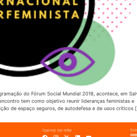
gramação do Fórum Social Mundial 2018, acontece, em Salva
 encontro tem como objetivo reunir lideranças feministas e
ição de espaço seguros, de autodefesa e de usos críticos 
Siga-nos nas redes
Ent
con
int