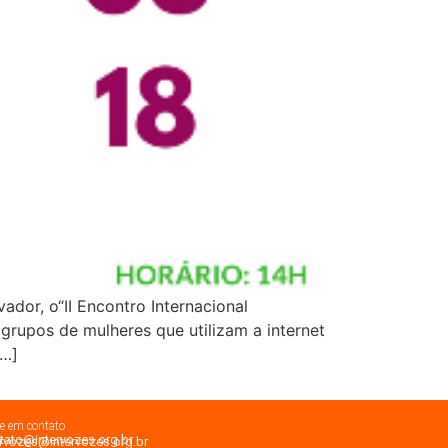
dor, o“II Encontro Internacional
 grupos de mulheres que utilizam a internet
[…]
re em contato
tato@intervozes.org.br
ervozes@intervozes.org.br