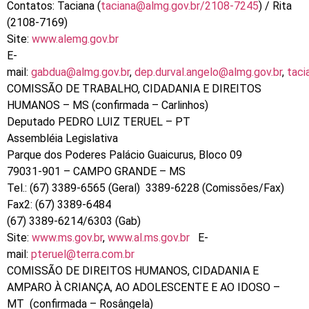
Contatos: Taciana (
taciana@almg.gov.br/2108-7245
) / Rita
(2108-7169)
Site:
www.alemg.gov.br
E-
mail:
gabdua@almg.gov.br
,
dep.durval.angelo@almg.gov.br
,
taci
COMISSÃO DE TRABALHO, CIDADANIA E DIREITOS
HUMANOS – MS (confirmada – Carlinhos)
Deputado PEDRO LUIZ TERUEL – PT
Assembléia Legislativa
Parque dos Poderes Palácio Guaicurus, Bloco 09
79031-901 – CAMPO GRANDE – MS
Tel.: (67) 3389-6565 (Geral) 3389-6228 (Comissões/Fax)
Fax2: (67) 3389-6484
(67) 3389-6214/6303 (Gab)
Site:
www.ms.gov.br
,
www.al.ms.gov.br
E-
mail:
pteruel@terra.com.br
COMISSÃO DE DIREITOS HUMANOS, CIDADANIA E
AMPARO À CRIANÇA, AO ADOLESCENTE E AO IDOSO –
MT (confirmada – Rosângela)