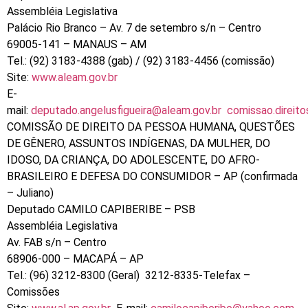
Assembléia Legislativa
Palácio Rio Branco – Av. 7 de setembro s/n – Centro
69005-141 – MANAUS – AM
Tel.: (92) 3183-4388 (gab) / (92) 3183-4456 (comissão)
Site:
www.aleam.gov.br
E-
mail:
deputado.angelusfigueira@aleam.gov.br
comissao.direit
COMISSÃO DE DIREITO DA PESSOA HUMANA, QUESTÕES
DE GÊNERO, ASSUNTOS INDÍGENAS, DA MULHER, DO
IDOSO, DA CRIANÇA, DO ADOLESCENTE, DO AFRO-
BRASILEIRO E DEFESA DO CONSUMIDOR – AP (confirmada
– Juliano)
Deputado CAMILO CAPIBERIBE – PSB
Assembléia Legislativa
Av. FAB s/n – Centro
68906-000 – MACAPÁ – AP
Tel.: (96) 3212-8300 (Geral) 3212-8335-Telefax –
Comissões