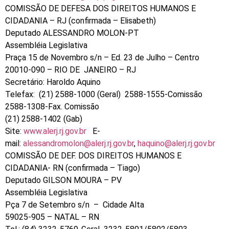
COMISSÃO DE DEFESA DOS DIREITOS HUMANOS E
CIDADANIA – RJ (confirmada – Elisabeth)
Deputado ALESSANDRO MOLON-PT
Assembléia Legislativa
Praça 15 de Novembro s/n – Ed. 23 de Julho – Centro
20010-090 – RIO DE JANEIRO – RJ
Secretário: Haroldo Aquino
Telefax: (21) 2588-1000 (Geral) 2588-1555-Comissão
2588-1308-Fax. Comissão
(21) 2588-1402 (Gab)
Site:
www.alerj.rj.gov.br
E-
mail:
alessandromolon@alerj.rj.gov.br
,
haquino@alerj.rj.gov.br
COMISSÃO DE DEF. DOS DIREITOS HUMANOS E
CIDADANIA- RN (confirmada – Tiago)
Deputado GILSON MOURA – PV
Assembléia Legislativa
Pça 7 de Setembro s/n – Cidade Alta
59025-905 – NATAL – RN