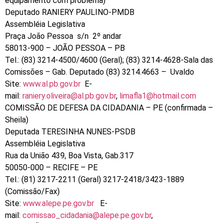
equipamento com problema)
Deputado RANIERY PAULINO-PMDB
Assembléia Legislativa
Praça João Pessoa s/n 2º andar
58013-900 – JOÃO PESSOA – PB
Tel.: (83) 3214-4500/4600 (Geral); (83) 3214-4628-Sala das
Comissões – Gab. Deputado (83) 3214.4663 – Uvaldo
Site:
www.al.pb.gov.br
E-
mail:
raniery.oliveira@al.pb.gov.br
,
limafla1@hotmail.com
COMISSÃO DE DEFESA DA CIDADANIA – PE (confirmada –
Sheila)
Deputada TERESINHA NUNES-PSDB
Assembléia Legislativa
Rua da União 439, Boa Vista, Gab.317
50050-000 – RECIFE – PE
Tel.: (81) 3217-2211 (Geral) 3217-2418/3423-1889
(Comissão/Fax)
Site:
www.alepe.pe.gov.br
E-
mail:
comissao_cidadania@alepe.pe.gov.br
,