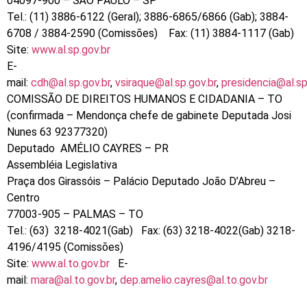
04097-900 – SÃO PAULO – SP
Tel.: (11) 3886-6122 (Geral); 3886-6865/6866 (Gab); 3884-
6708 / 3884-2590 (Comissões) Fax: (11) 3884-1117 (Gab)
Site:
www.al.sp.gov.br
E-
mail:
cdh@al.sp.gov.br
,
vsiraque@al.sp.gov.br
,
presidencia@al.sp
COMISSÃO DE DIREITOS HUMANOS E CIDADANIA – TO
(confirmada – Mendonça chefe de gabinete Deputada Josi
Nunes 63 92377320)
Deputado AMÉLIO CAYRES – PR
Assembléia Legislativa
Praça dos Girassóis – Palácio Deputado João D’Abreu –
Centro
77003-905 – PALMAS – TO
Tel.: (63) 3218-4021(Gab) Fax: (63) 3218-4022(Gab) 3218-
4196/4195 (Comissões)
Site:
www.al.to.gov.br
E-
mail:
mara@al.to.gov.br
,
dep.amelio.cayres@al.to.gov.br