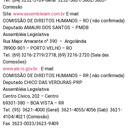
Tel.: (84) 3232-5769-Geral 3232-5801/5802/5803-
Comissão
Site:
www.assembleiarn.com.br
E-mail:
COMISSÃO DE DIREITOS HUMANOS – RO ( não confirmada)
Deputado AMAURI DOS SANTOS – PMDB
Assembléia Legislativa
Rua Major Amarante n° 390 – Arigolândia
78900-901 – PORTO VELHO – RO
Tel.: (69) 3216-2719/2718, (69) 3216-2720 (Sala das
Comissões)
www.ale.ro.gov.br
E-mail:
COMISSÃO DE DIREITOS HUMANOS – RR ( não confirmada)
Deputado CHICO DAS VERDURAS-PRP
Assembléia Legislativa
Centro Cívico, 202 – Centro
69301-380 – BOA VISTA – RR
Tel.: (95) 3621-4000 (Geral) 3621-4055/4056 (Gab) 3621-
4104/4021 (Comissão)
Fax: 3623-0033/3623-9409