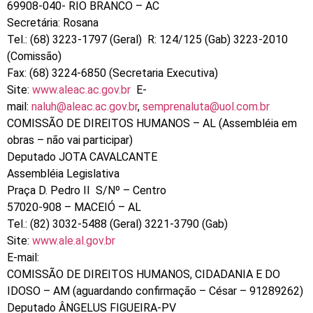
69908-040- RIO BRANCO – AC
Secretária: Rosana
Tel.: (68) 3223-1797 (Geral) R: 124/125 (Gab) 3223-2010
(Comissão)
Fax: (68) 3224-6850 (Secretaria Executiva)
Site:
www.aleac.ac.gov.br
E-
mail:
naluh@aleac.ac.gov.br
,
semprenaluta@uol.com.br
COMISSÃO DE DIREITOS HUMANOS – AL (Assembléia em
obras – não vai participar)
Deputado JOTA CAVALCANTE
Assembléia Legislativa
Praça D. Pedro II S/Nº – Centro
57020-908 – MACEIÓ – AL
Tel.: (82) 3032-5488 (Geral) 3221-3790 (Gab)
Site:
www.ale.al.gov.br
E-mail:
COMISSÃO DE DIREITOS HUMANOS, CIDADANIA E DO
IDOSO – AM (aguardando confirmação – César – 91289262)
Deputado ÂNGELUS FIGUEIRA-PV