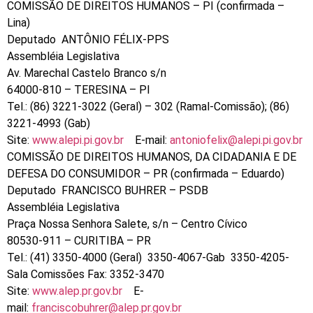
COMISSÃO DE DIREITOS HUMANOS – PI (confirmada –
Lina)
Deputado ANTÔNIO FÉLIX-PPS
Assembléia Legislativa
Av. Marechal Castelo Branco s/n
64000-810 – TERESINA – PI
Tel.: (86) 3221-3022 (Geral) – 302 (Ramal-Comissão); (86)
3221-4993 (Gab)
Site:
www.alepi.pi.gov.br
E-mail:
antoniofelix@alepi.pi.gov.br
COMISSÃO DE DIREITOS HUMANOS, DA CIDADANIA E DE
DEFESA DO CONSUMIDOR – PR (confirmada – Eduardo)
Deputado FRANCISCO BUHRER – PSDB
Assembléia Legislativa
Praça Nossa Senhora Salete, s/n – Centro Cívico
80530-911 – CURITIBA – PR
Tel.: (41) 3350-4000 (Geral) 3350-4067-Gab 3350-4205-
Sala Comissões Fax: 3352-3470
Site:
www.alep.pr.gov.br
E-
mail:
franciscobuhrer@alep.pr.gov.br