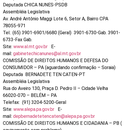
Deputada CHICA NUNES-PSDB
Assembléia Legislativa
Av. André Antônio Maggi Lote 6, Setor A, Bairro CPA
78055-971
Tel.: (65) 3901-6901/6680 (Geral) 3901-6730-Gab. 3901-
6733-Fax Gab.
Site:
www.al.mt.gov.br
E-
mail:
gabinetechicanunes@al.mt.gov.br
COMISSÃO DE DIREITOS HUMANOS E DEFESA DO
CONSUMIDOR – PA (aguardando confirmação – Soraia)
Deputada BERNADETE TEN CATEN-PT
Assembléia Legislativa
Rua do Aveiro 130, Praça D. Pedro II – Cidade Velha
66020-070 – BELÉM – PA
Telefax: (91) 3204-5200-Geral
Site:
www.alepa.pa.gov.br
E-
mail:
depbernadetetencaten@alepa.pa.gov.br
COMISSÃO DE DIREITOS HUMANOS E CIDADANIA – PB (