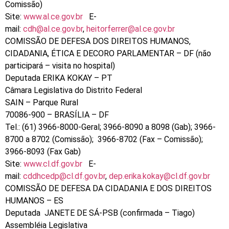
Comissão)
Site:
www.al.ce.gov.br
E-
mail:
cdh@al.ce.gov.br
,
heitorferrer@al.ce.gov.br
COMISSÃO DE DEFESA DOS DIREITOS HUMANOS,
CIDADANIA, ÉTICA E DECORO PARLAMENTAR – DF (não
participará – visita no hospital)
Deputada ERIKA KOKAY – PT
Câmara Legislativa do Distrito Federal
SAIN – Parque Rural
70086-900 – BRASÍLIA – DF
Tel.: (61) 3966-8000-Geral; 3966-8090 a 8098 (Gab); 3966-
8700 a 8702 (Comissão); 3966-8702 (Fax – Comissão);
3966-8093 (Fax Gab)
Site:
www.cl.df.gov.br
E-
mail:
cddhcedp@cl.df.gov.br
,
dep.erika.kokay@cl.df.gov.br
COMISSÃO DE DEFESA DA CIDADANIA E DOS DIREITOS
HUMANOS – ES
Deputada JANETE DE SÁ-PSB (confirmada – Tiago)
Assembléia Legislativa