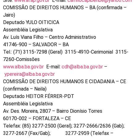
Site:
www.al.ap.gov.br
E-mail:
camilocapiberibe@yahoo.com
COMISSÃO DE DIREITOS HUMANOS – BA (confirmada –
Jairo)
Deputado YULO OITICICA
Assembléia Legislativa
Av. Luís Viana Filho – Centro Administrativo
41746-900 – SALVADOR – BA
Tel.: (71) 3115-7298 (Geral) 3115-4910-Cerimonial 3115-
7260-Comissões
www.alba.ba.gov.br
E-mail:
cdh@alba.ba.gov.br
–
ypereira@alba.ba.gov.br
COMISSÃO DE DIREITOS HUMANOS E CIDADANIA – CE
(confirmada – Neila)
Deputado HEITOR FÉRRER-PDT
Assembléia Legislativa
Av. Des. Moreira, 2807 – Bairro Dionísio Torres
60170-002 – FORTALEZA – CE
Telefax: (85) 3277-2500 (Geral); 3277-2666/2636 (Gab);
3277-2667 (Fax/Gab); 3277-2959 (Telefax –