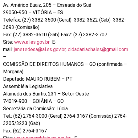
Av. Américo Buaiz, 205 – Enseada do Suá
29050-950 – VITÓRIA – ES
Telefax: (27) 3382-3500 (Geral) 3382-3622 (Gab) 3382-
3693 (Comissão)
Fax: (27) 3882-3610 (Gab) Fax2: (27) 3382-3707
Site:
www.al.es.gov.br
E-
mail:
janetedesa@al.es.gov.br
,
cidadaniadhales@gmail.com
–
COMISSÃO DE DIREITOS HUMANOS – GO (confirmada –
Morgana)
Deputado MAURO RUBEM – PT
Assembléia Legislativa
Alameda dos Buritis, 231 – Setor Oeste
74019-900 – GOIÂNIA – GO
Secretária da Comissão: Lúcia
Tel.: (62) 2764-3000 (Geral) 2764-3167 (Comissão) 2764-
3205/3223 (Gab)
Fax: (62) 2764-3167