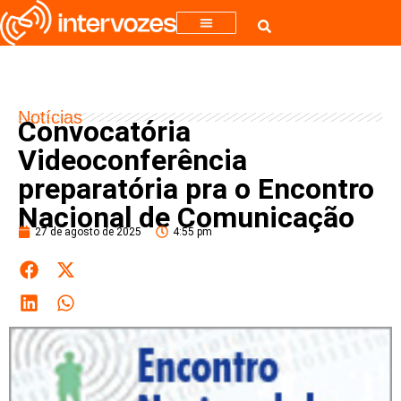
Notícias
Convocatória
Videoconferência
preparatória pra o Encontro
Nacional de Comunicação
27 de agosto de 2025
4:55 pm