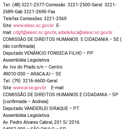
Tel.: (48) 3221-2577-Comissão 3221-2500-Geral 3221-
2689-Gab 3221-2690-Fax
Telefax Comissões: 3221-2569
Site:
www.alesc.sc.gov.br
E-
mail:
cdgf@alesc.sc.gov.br
,
adadeluca@alesc.sc.gov.br
COMISSÃO DE DIREITOS HUMANOS E CIDADANIA – SE (
não confirmada)
Deputado VENÂNCIO FONSECA FILHO – PP
Assembléia Legislativa
Av. Ivo do Prado s/n – Centro
49010-050 – ARACAJU – SE
Tel.: (79) 3216-6600-Geral
Site:
www.al.se.gov.br
E-mail:
COMISSÃO DE DIREITOS HUMANOS E CIDADANIA – SP
(confirmada – Andreia)
Deputado VANDERLEI SIRAQUE – PT
Assembléia Legislativa
Av. Pedro Alvares Cabral, 201 S/ 2016