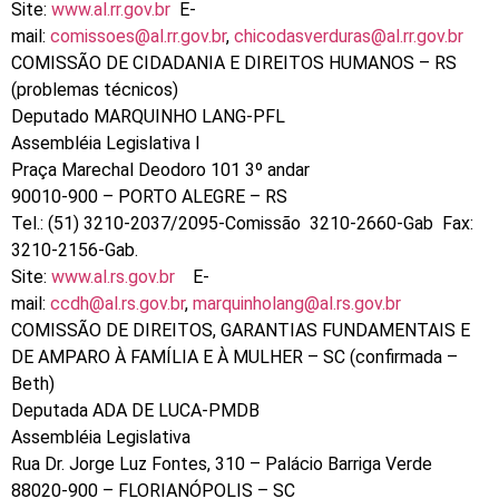
Site:
www.al.rr.gov.br
E-
mail:
comissoes@al.rr.gov.br
,
chicodasverduras@al.rr.gov.br
COMISSÃO DE CIDADANIA E DIREITOS HUMANOS – RS
(problemas técnicos)
Deputado MARQUINHO LANG-PFL
Assembléia Legislativa l
Praça Marechal Deodoro 101 3º andar
90010-900 – PORTO ALEGRE – RS
Tel.: (51) 3210-2037/2095-Comissão 3210-2660-Gab Fax:
3210-2156-Gab.
Site:
www.al.rs.gov.br
E-
mail:
ccdh@al.rs.gov.br
,
marquinholang@al.rs.gov.br
COMISSÃO DE DIREITOS, GARANTIAS FUNDAMENTAIS E
DE AMPARO À FAMÍLIA E À MULHER – SC (confirmada –
Beth)
Deputada ADA DE LUCA-PMDB
Assembléia Legislativa
Rua Dr. Jorge Luz Fontes, 310 – Palácio Barriga Verde
88020-900 – FLORIANÓPOLIS – SC