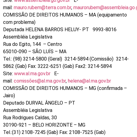
Site:
www.assembleia.go.gov.br
E-
mail:
mauro.rubem@terra.com.br
,
maurorubem@assembleia.go.g
COMISSÃO DE DIREITOS HUMANOS – MA (equipamento
com problema)
Deputada HELENA BARROS HELUY- PT 9993-8016
Assembléia Legislativa
Rua do Egito, 144 – Centro
65010-090 – SÃO LUÍS – MA
Tel.: (98) 3214-5800 (Geral) 3214-5894 (Comissão) 3214-
5862 (Gab) Fax: 3222-6251 (Gab) Fax2: 3214-5894
Site:
www.al.ma.gov.br
E-
mail:
comissões@al.ma.gov.br
,
helena@al.ma.gov.br
COMISSÃO DE DIREITOS HUMANOS – MG (confirmada –
Jairo)
Deputado DURVAL ÂNGELO – PT
Assembléia Legislativa
Rua Rodrigues Caldas, 30
30190-921 – BELO HORIZONTE – MG
Tel.:(31) 2108-7245 (Gab) Fax: 2108-7525 (Gab)