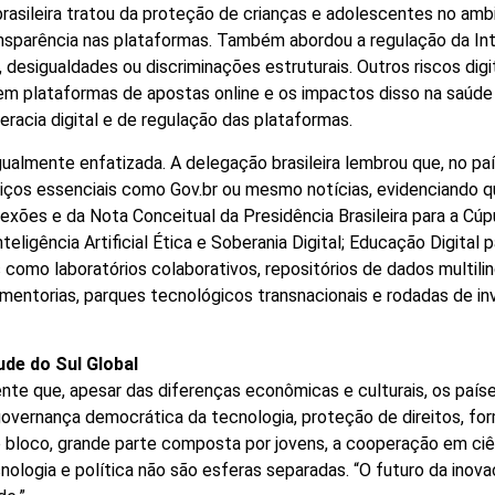
rasileira tratou da proteção de crianças e adolescentes no amb
ransparência nas plataformas. Também abordou a regulação da Int
 desigualdades ou discriminações estruturais. Outros riscos di
 plataformas de apostas online e os impactos disso na saúde m
teracia digital e de regulação das plataformas.
igualmente enfatizada. A delegação brasileira lembrou que, no pa
ços essenciais como Gov.br ou mesmo notícias, evidenciando qu
flexões e da Nota Conceitual da Presidência Brasileira para a Cú
teligência Artificial Ética e Soberania Digital; Educação Digita
como laboratórios colaborativos, repositórios de dados multili
mentorias, parques tecnológicos transnacionais e rodadas de i
ude do Sul Global
idente que, apesar das diferenças econômicas e culturais, os p
, governança democrática da tecnologia, proteção de direitos, for
loco, grande parte composta por jovens, a cooperação em ciênc
ecnologia e política não são esferas separadas. “O futuro da in