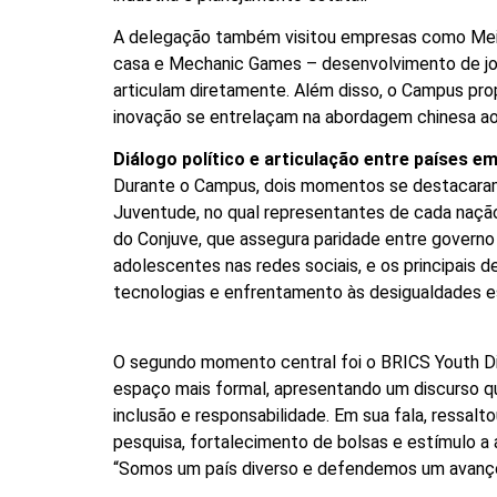
A delegação também visitou empresas como Meitu
casa e Mechanic Games – desenvolvimento de jogo
articulam diretamente. Além disso, o Campus prop
inovação se entrelaçam na abordagem chinesa a
Diálogo político e articulação entre países e
Durante o Campus, dois momentos se destacaram pe
Juventude, no qual representantes de cada nação
do Conjuve, que assegura paridade entre governo e 
adolescentes nas redes sociais, e os principais d
tecnologias e enfrentamento às desigualdades es
O segundo momento central foi o BRICS Youth Dia
espaço mais formal, apresentando um discurso que 
inclusão e responsabilidade. Em sua fala, ressal
pesquisa, fortalecimento de bolsas e estímulo a á
“Somos um país diverso e defendemos um avanço 