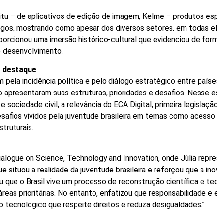
 – de aplicativos de edição de imagem, Kelme – produtos espo
s, mostrando como apesar dos diversos setores, em todas eles 
orcionou uma imersão histórico-cultural que evidenciou de form
o desenvolvimento.
m destaque
la incidência política e pelo diálogo estratégico entre países
 apresentaram suas estruturas, prioridades e desafios. Nesse 
sociedade civil, a relevância do ECA Digital, primeira legislação
esafios vividos pela juventude brasileira em temas como acesso s
truturais.
logue on Science, Technology and Innovation, onde Júlia repre
situou a realidade da juventude brasileira e reforçou que a inov
tou que o Brasil vive um processo de reconstrução científica e
reas prioritárias. No entanto, enfatizou que responsabilidade e
tecnológico que respeite direitos e reduza desigualdades.”