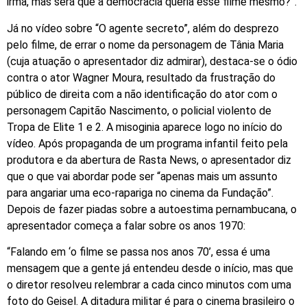
irmã, mas será que a democracia queria esse filme mesmo?”.
Já no vídeo sobre “O agente secreto”, além do desprezo
pelo filme, de errar o nome da personagem de Tânia Maria
(cuja atuação o apresentador diz admirar), destaca-se o ódio
contra o ator Wagner Moura, resultado da frustração do
público de direita com a não identificação do ator com o
personagem Capitão Nascimento, o policial violento de
Tropa de Elite 1 e 2. A misoginia aparece logo no início do
vídeo. Após propaganda de um programa infantil feito pela
produtora e da abertura de Rasta News, o apresentador diz
que o que vai abordar pode ser “apenas mais um assunto
para angariar uma eco-rapariga no cinema da Fundação”.
Depois de fazer piadas sobre a autoestima pernambucana, o
apresentador começa a falar sobre os anos 1970:
“Falando em ‘o filme se passa nos anos 70’, essa é uma
mensagem que a gente já entendeu desde o início, mas que
o diretor resolveu relembrar a cada cinco minutos com uma
foto do Geisel. A ditadura militar é para o cinema brasileiro o