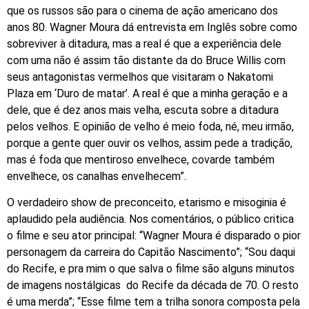
que os russos são para o cinema de ação americano dos
anos 80. Wagner Moura dá entrevista em Inglês sobre como
sobreviver à ditadura, mas a real é que a experiência dele
com uma não é assim tão distante da do Bruce Willis com
seus antagonistas vermelhos que visitaram o Nakatomi
Plaza em ‘Duro de matar’. A real é que a minha geração e a
dele, que é dez anos mais velha, escuta sobre a ditadura
pelos velhos. E opinião de velho é meio foda, né, meu irmão,
porque a gente quer ouvir os velhos, assim pede a tradição,
mas é foda que mentiroso envelhece, covarde também
envelhece, os canalhas envelhecem”.
O verdadeiro show de preconceito, etarismo e misoginia é
aplaudido pela audiência. Nos comentários, o público critica
o filme e seu ator principal: “Wagner Moura é disparado o pior
personagem da carreira do Capitão Nascimento”; “Sou daqui
do Recife, e pra mim o que salva o filme são alguns minutos
de imagens nostálgicas do Recife da década de 70. O resto
é uma merda”; “Esse filme tem a trilha sonora composta pela