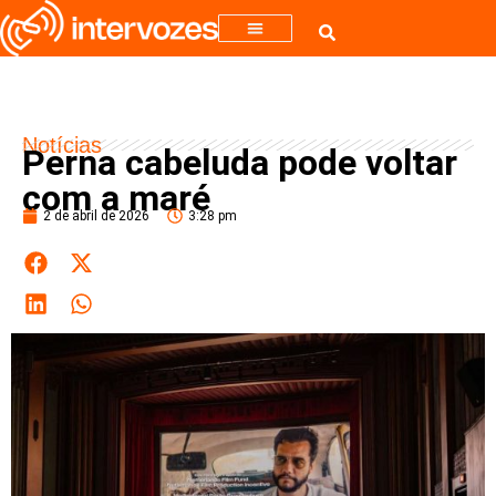
Notícias
Perna cabeluda pode voltar
com a maré
2 de abril de 2026
3:28 pm