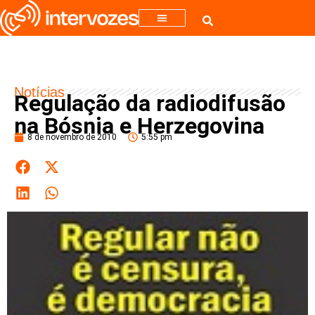
Notícias
Regulação da radiodifusão
na Bósnia e Herzegovina
8 de novembro de 2010
5:55 pm