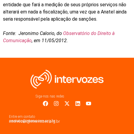
entidade que fará a medição de seus próprios serviços não
alterará em nada a fiscalização, uma vez que a Anatel ainda
seria responsável pela aplicação de sanções.
Fonte: Jeronimo Calorio, do
Observatório do Direito à
Comunicação
, em 11/05/2012.
Siga-nos nas redes
Entre em contato
contato@intervozes.org.br
intervozes@intervozes.org.br