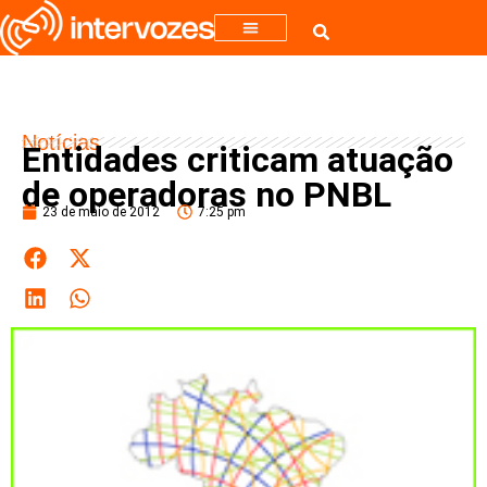
Notícias
Entidades criticam atuação
de operadoras no PNBL
23 de maio de 2012
7:25 pm