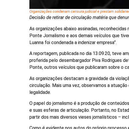
Organizações condenam censura judicial e prestam solidari
Decisão de retirar de circulação matéria que de
As organizações abaixo assinadas, reconhecidas n
Ponte Jornalismo e aos demais veículos que tiver
Luanna foi condenada a indenizar empresa”.
A reportagem, publicada no dia 13.09.20, teve am
proferida pelo desembargador Piva Rodrigues det
Ponte, outros veículos que publicaram sobre o c
As organizações
destacam a gravidade da violaçã
circulação. Mais uma vez, observamos a atuação 
legalidade.
O papel do jornalismo é a produção de conteúdos 
e suas esferas de articulação. Portanto, no Esta
partir dos mais diversos vieses jornalísticos – in
Como é evidente nos autos do próprio processo 