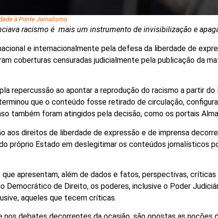
edade à Ponte Jornalismo
nunciava racismo é mais um instrumento de invisibilização e ap
acional e internacionalmente pela defesa da liberdade de expre
am coberturas censuradas judicialmente pela publicação da maté
pla repercussão ao apontar a reprodução do racismo a partir do P
erminou que o conteúdo fosse retirado de circulação, configura
aso também foram atingidos pela decisão, como os portais Alma
o aos direitos de liberdade de expressão e de imprensa decorre
do próprio Estado em deslegitimar os conteúdos jornalísticos po
que apresentam, além de dados e fatos, perspectivas, críticas 
do Democrático de Direito, os poderes, inclusive o Poder Judici
clusive, aqueles que tecem críticas.
e nos debates decorrentes da ocasião, são opostas as noções 