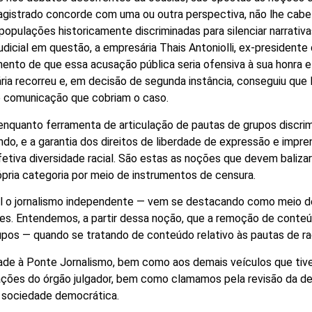
agistrado concorde com uma ou outra perspectiva, não lhe cabe a
opulações historicamente discriminadas para silenciar narrativ
udicial em questão, a empresária Thais Antoniolli, ex-president
umento de que essa acusação pública seria ofensiva à sua honr
ária recorreu e, em decisão de segunda instância, conseguiu que 
de comunicação que cobriam o caso.
nquanto ferramenta de articulação de pautas de grupos discrim
ndo, e a garantia dos direitos de liberdade de expressão e impre
tiva diversidade racial. São estas as noções que devem balizar
rópria categoria por meio de instrumentos de censura.
 o jornalismo independente — vem se destacando como meio de 
es. Entendemos, a partir dessa noção, que a remoção de conte
pos — quando se tratando de conteúdo relativo às pautas de raç
ade à Ponte Jornalismo, bem como aos demais veículos que tiv
ções do órgão julgador, bem como clamamos pela revisão da de
a sociedade democrática.